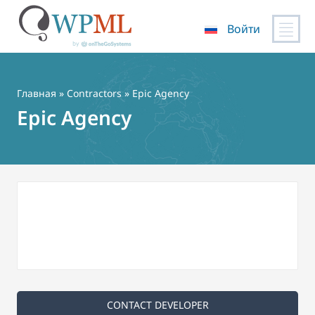
Войти
Перейти
к
содержимому
Главная
»
Contractors
» Epic Agency
Epic Agency
CONTACT DEVELOPER