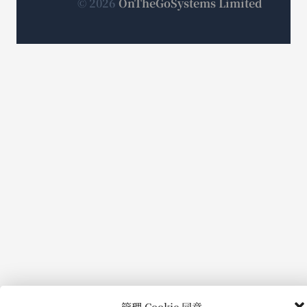
开）
（在
© 2026
OnTheGoSystems Limited
开）
开）
开）
新
窗
口
中
打
开）
管理 Cookie 同意