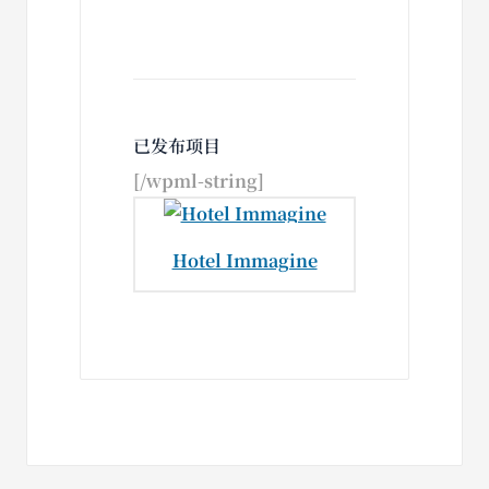
已发布项目
[/wpml-string]
Hotel Immagine