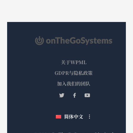
关于WPML
GDPR与隐私政策
（在
加入我们的团队
新
（在
（在
（在
窗
新
新
新
口
窗
窗
窗
简体中文
中
口
口
口
打
中
中
中
打
打
打