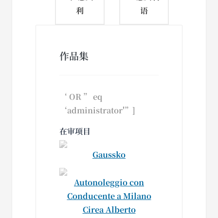
利
作品集
‘ OR ” eq
‘administrator'”]
在审项目
Gaussko
Autonoleggio con
Conducente a Milano
Cirea Alberto