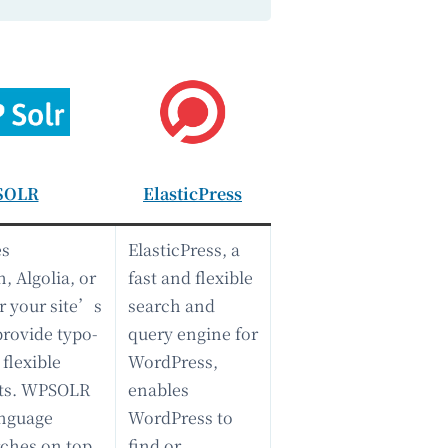
SOLR
ElasticPress
es
ElasticPress, a
, Algolia, or
fast and flexible
r your site’s
search and
rovide typo-
query engine for
 flexible
WordPress,
lts. WPSOLR
enables
anguage
WordPress to
rches on top
find or