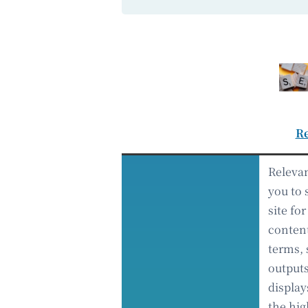
Re
Relevan
you to 
site fo
conten
terms,
outputs
display
the hig