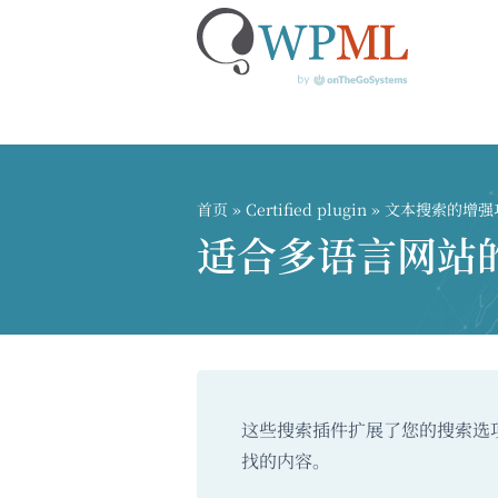
跳
到
内
首页
»
Certified plugin
» 文本搜索的增强
容
适合多语言网站
这些搜索插件扩展了您的搜索选
找的内容。