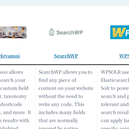
levanssi
SearchWP
WP
ssi allows
SearchWP allows you to
WPSOLR us
search your
find any piece of
Elasticsearch
r custom field
content on your website
Solr to powe
t, taxonomy
without the need to
search and p
 shortcode
write any code. This
tolerant and
, and more. It
includes many fields
search resu
s results with
that are normally
can apply l
hlighted
ignored by native
specific sea