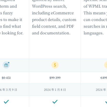
 term and
WordPress search,
of WPML tra
s fuzzy
including eCommerce
This means 
s to make it
product details, custom
can conduct
to find what
field content, and PDF
searches in
looking for.
and documentation.
languages.
$0-451
$99-399
€499
6 年 3 月 9 日
2024 年 1 月 8 日
2024 年 