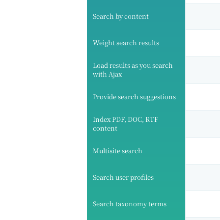
Search by content
Weight search results
Load results as you search
with Ajax
Provide search suggestions
Index PDF, DOC, RTF
content
Multisite search
Search user profiles
Search taxonomy terms