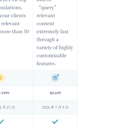
nslations.
“query”
your clients
relevant
 relevant
content
 more than 50
extremely fast
through a
variety of highly
customizable
features.
-1999
$0-699
1 月 27 日
2026 年 7 月 9 日