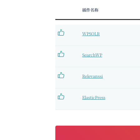
插件名称
WPSOLR
SearchWP
Relevanssi
ElasticPress