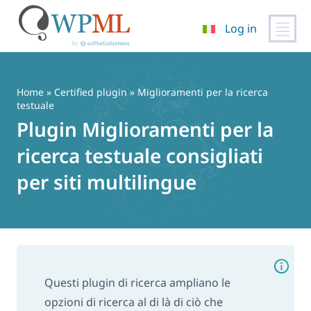
Log in
Vai
al
contenuto
Home
»
Certified plugin
» Miglioramenti per la ricerca
testuale
Plugin Miglioramenti per la
ricerca testuale consigliati
per siti multilingue
Questi plugin di ricerca ampliano le
opzioni di ricerca al di là di ciò che