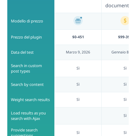
documentati
Modello di prezzo
Prezzo del plugin
$0-451
$99-399
Data del test
Marzo 9, 2026
Gennaio 8, 20
Search in custom
Sì
Sì
post types
Search by content
Sì
Sì
Weight search results
Sì
Sì
Load results as you
Sì
search with Ajax
Provide search
Sì
Sì
suggestions