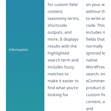
for custom field
on your webs
content,
without the 
taxonomy terms,
to write any
shortcode
code. This
outputs, and
includes man
more. It displays
fields that ar
results with the
normally
Informazioni
highlighted
ignored by
search term and
native
includes fuzzy
WordPress
matches to
search, inclu
make it easier to
eCommerce
find what you’re
product detai
looking for.
custom field
content, and
and