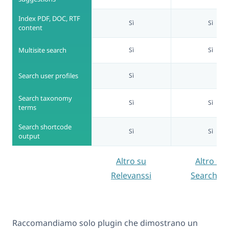
Index PDF, DOC, RTF
Sì
Sì
content
Multisite search
Sì
Sì
Search user profiles
Sì
Search taxonomy
Sì
Sì
terms
Search shortcode
Sì
Sì
output
Altro su
Altro su
Relevanssi
SearchW
Raccomandiamo solo plugin che dimostrano un