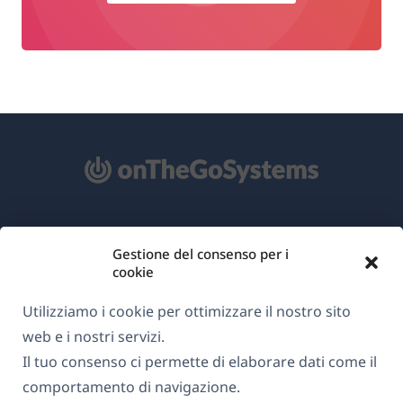
Informazioni su WPML
Gestione del consenso per i
GDPR e Informativa sulla Privacy
cookie
(si
Unisciti al nostro team
Utilizziamo i cookie per ottimizzare il nostro sito
apre
(si
(si
(si
web e i nostri servizi.
in
apre
apre
apre
Il tuo consenso ci permette di elaborare dati come il
una
in
in
in
comportamento di navigazione.
Italiano
nuova
una
una
una