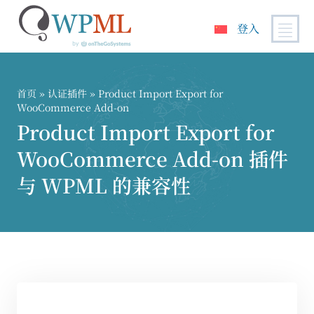
登入
跳
到
内
首页
»
认证插件
» Product Import Export for
容
WooCommerce Add-on
Product Import Export for
WooCommerce Add-on 插件
与 WPML 的兼容性