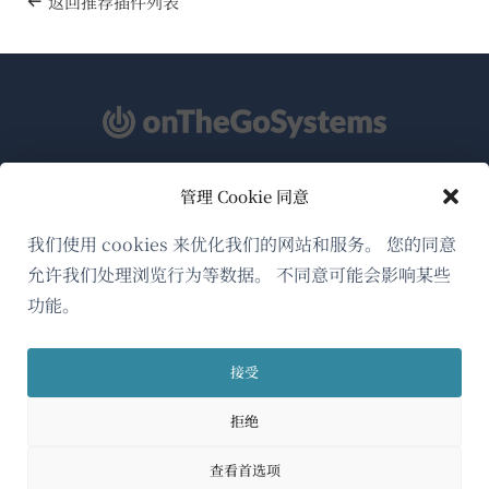
返回推荐插件列表
管理 Cookie 同意
关于WPML
GDPR与隐私政策
我们使用 cookies 来优化我们的网站和服务。 您的同意
允许我们处理浏览行为等数据。 不同意可能会影响某些
（在
加入我们的团队
功能。
新
（在
（在
（在
窗
新
新
新
口
接受
窗
窗
窗
简体中文
中
口
口
口
拒绝
打
中
中
中
（在
© 2026
OnTheGoSystems Limited
打
打
打
开）
查看首选项
开）
开）
开）
新