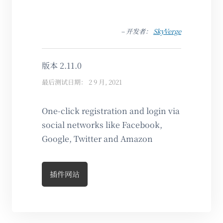
– 开发者：
SkyVerge
版本 2.11.0
最后测试日期： 2 9 月, 2021
One-click registration and login via
social networks like Facebook,
Google, Twitter and Amazon
插件网站