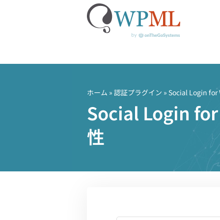
コ
ン
テ
ホーム
»
認証プラグイン
» Social Login f
ン
Social Logi
ツ
へ
性
ス
キ
ッ
プ