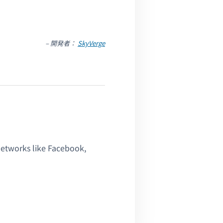
– 開発者：
SkyVerge
 networks like Facebook,