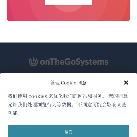
管理 Cookie 同意
关于WPML
GDPR与隐私政策
我们使用 cookies 来优化我们的网站和服务。 您的同意
允许我们处理浏览行为等数据。 不同意可能会影响某些
（在
加入我们的团队
功能。
新
（在
（在
（在
窗
新
新
新
口
接受
窗
窗
窗