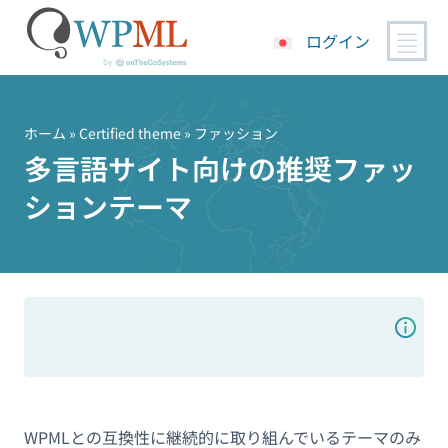
ログイン
コ
ン
テ
ホーム
»
Certified theme
» ファッション
ン
多言語サイト向けの推奨ファッ
ツ
ションテーマ
へ
ス
キ
ッ
プ
WPMLとの互換性に継続的に取り組んでいるテーマのみ