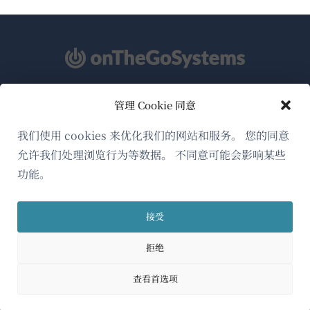
管理 Cookie 同意
关于WPML
GDPR与隐私政策
我们使用 cookies 来优化我们的网站和服务。 您的同意
允许我们处理浏览行为等数据。 不同意可能会影响某些
（在
加入我们的团队
功能。
新
（在
（在
（在
窗
新
新
新
口
接受
窗
窗
窗
简体中文
中
口
口
口
拒绝
打
中
中
中
（在
© 2026
OnTheGoSystems Limited
打
打
打
开）
查看首选项
开）
开）
开）
新
窗