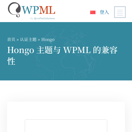
登入
跳
到
内
首页
»
认证主题
» Hongo
容
Hongo 主题与 WPML 的兼容
性