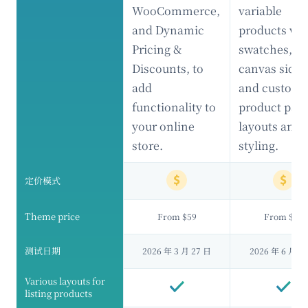
WooCommerce,
variable
and Dynamic
products wit
Pricing &
swatches, of
Discounts, to
canvas sideb
add
and custom
functionality to
product pag
your online
layouts and
store.
styling.
定价模式
Theme price
From $59
From $59
测试日期
2026 年 3 月 27 日
2026 年 6 月 1
Various layouts for
listing products