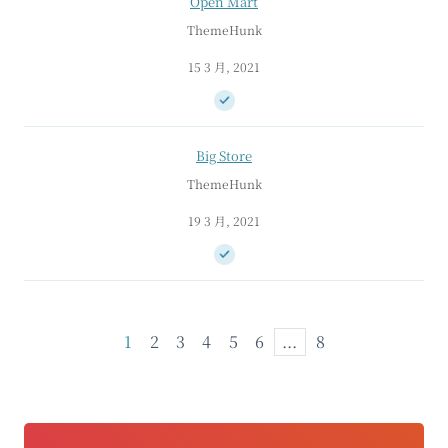
Open Mart
ThemeHunk
15 3 月, 2021
Big Store
ThemeHunk
19 3 月, 2021
1
2
3
4
5
6
...
8