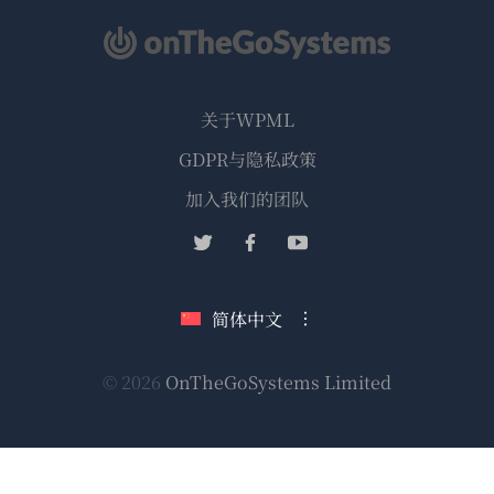
关于WPML
GDPR与隐私政策
（在
加入我们的团队
新
（在
（在
（在
窗
新
新
新
口
窗
窗
窗
简体中文
中
口
口
口
打
中
中
中
（在
© 2026
OnTheGoSystems Limited
打
打
打
开）
开）
开）
开）
新
窗
口