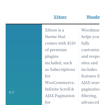
XStore
Woodmar
XStore is a
Woodmart
theme that
helps you cr
comes with $510
fully
of premium
customizabl
plugins
and respons
included, such
sites and
as Subscriptions
includes
for
features like
WooCommerce,
AJAX search,
Infinite Scroll &
pagination, 
关于
AJAX Pagination
filtering,
for
advanced