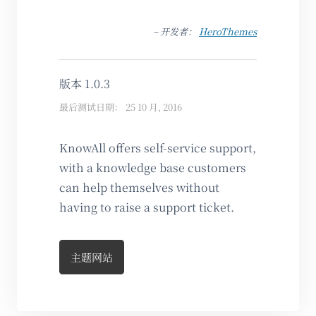
– 开发者：
HeroThemes
版本 1.0.3
最后测试日期： 25 10 月, 2016
KnowAll offers self-service support,
with a knowledge base customers
can help themselves without
having to raise a support ticket.
主题网站