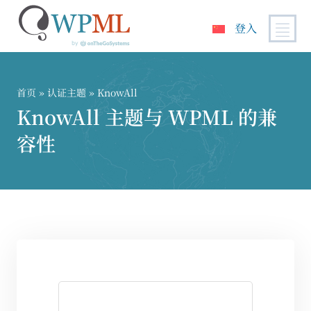
登入
跳
到
内
首页
»
认证主题
» KnowAll
容
KnowAll 主题与 WPML 的兼
容性