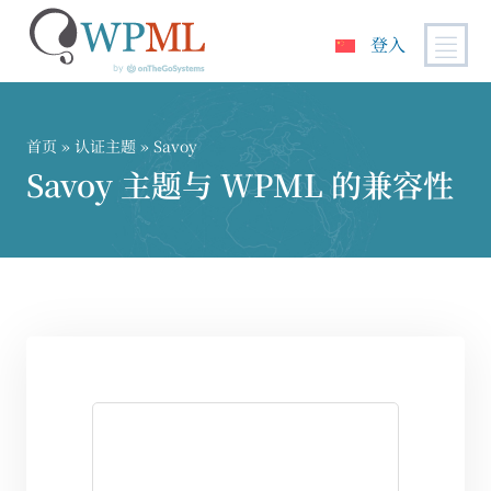
登入
跳
到
内
首页
»
认证主题
» Savoy
容
Savoy 主题与 WPML 的兼容性