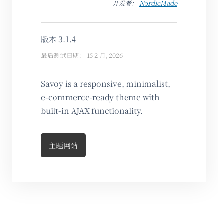
– 开发者：
NordicMade
版本 3.1.4
最后测试日期： 15 2 月, 2026
Savoy is a responsive, minimalist,
e-commerce-ready theme with
built-in AJAX functionality.
主题网站