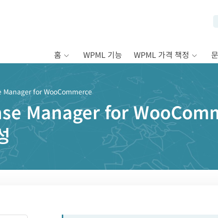
홈
WPML 기능
WPML 가격 책정
e Manager for WooCommerce
ense Manager for WooC
성