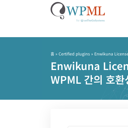
콘
텐
츠
홈
»
Certified plugins
» Enwikuna Licens
로
Enwikuna Lic
건
너
WPML 간의 호환
뛰
기