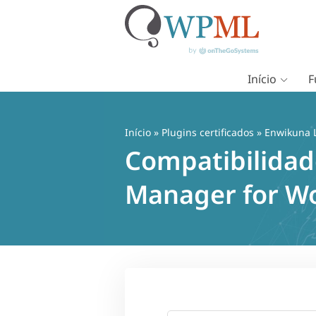
Início
F
Pular
para
o
Início
»
Plugins certificados
» Enwikuna 
conteúdo
Compatibilidad
Manager for 