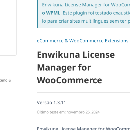
Enwikuna License Manager for WooCo
o WPML
. Este plugin foi testado exaus
lo para criar sites multilíngues sem ter
eCommerce & WooCommerce Extensions
Enwikuna License
Manager for
WooCommerce
tend &
Versão 1.3.11
Último teste em: novembro 25, 2024
Enwikuna License Manager for WooComme