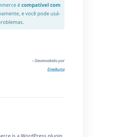
mmerce é
compatível com
tivamente, e você pode usá-
 problemas.
– Desenvolvido por
Enwikuna
rce is a WordPress plugin