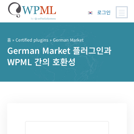
로그인
콘
텐
츠
홈
»
Certified plugins
» German Market
로
German Market 플러그인과
건
WPML 간의 호환성
너
뛰
기