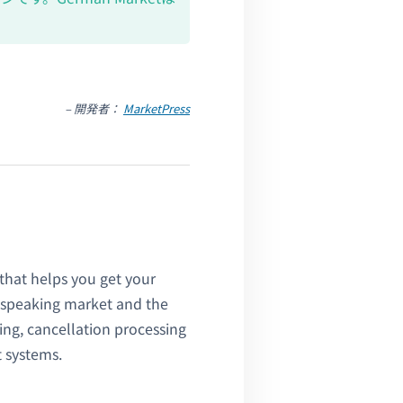
– 開発者：
MarketPress
hat helps you get your
speaking market and the
cing, cancellation processing
 systems.