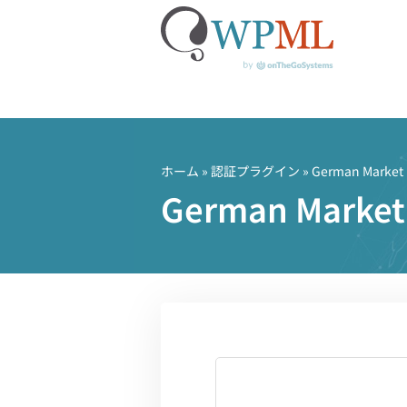
コ
ン
テ
ホーム
»
認証プラグイン
» German Market
ン
German Ma
ツ
へ
ス
キ
ッ
プ