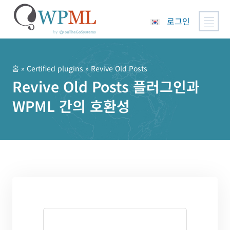
로그인
콘
텐
츠
홈
»
Certified plugins
» Revive Old Posts
로
Revive Old Posts 플러그인과
건
WPML 간의 호환성
너
뛰
기