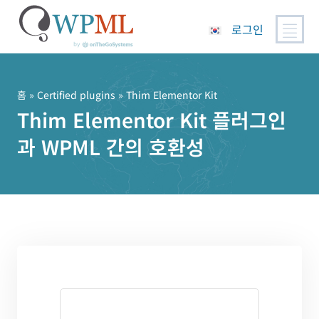
로그인
콘
텐
츠
홈
»
Certified plugins
» Thim Elementor Kit
로
Thim Elementor Kit 플러그인
건
과 WPML 간의 호환성
너
뛰
기