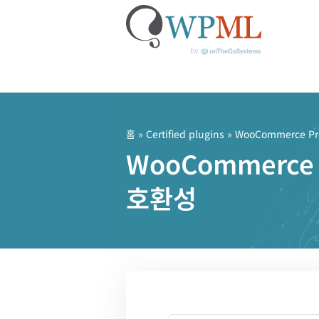
콘
텐
츠
홈
»
Certified plugins
» WooCommerce Pro
로
WooCommerce 
건
너
호환성
뛰
기