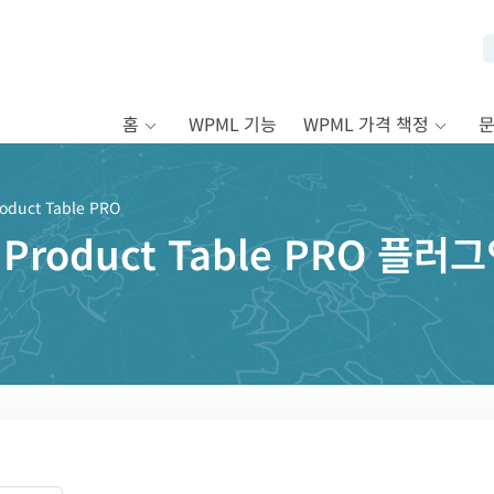
홈
WPML 기능
WPML 가격 책정
duct Table PRO
Product Table PRO 플