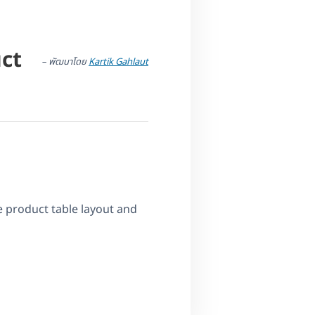
ct
– พัฒนาโดย
Kartik Gahlaut
 product table layout and