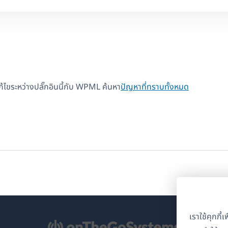
แก้ไขระหว่างปลั๊กอินนี้กับ WPML ค้นหา
ปัญหาที่ทราบทั้งหมด
เราใช้คุกกี
ิด