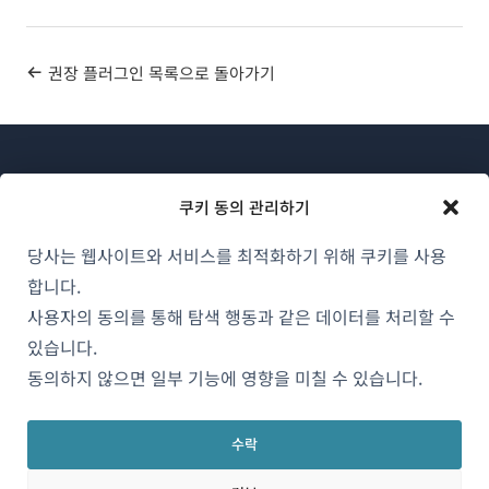
권장 플러그인 목록으로 돌아가기
쿠키 동의 관리하기
당사는 웹사이트와 서비스를 최적화하기 위해 쿠키를 사용
WPML 소개
합니다.
GDPR 및 개인정보 처리방침
사용자의 동의를 통해 탐색 행동과 같은 데이터를 처리할 수
있습니다.
(새
팀에 합류하기
동의하지 않으면 일부 기능에 영향을 미칠 수 있습니다.
창
(새
(새
(새
에
창
창
창
서
수락
에
에
에
한국어
열
서
서
서