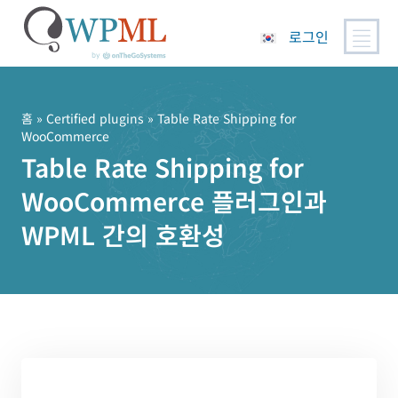
로그인
콘
텐
츠
홈
»
Certified plugins
» Table Rate Shipping for
WooCommerce
로
Table Rate Shipping for
건
너
WooCommerce 플러그인과
뛰
기
WPML 간의 호환성