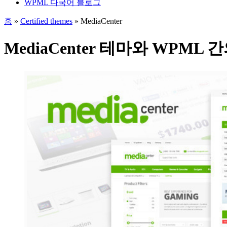
WPML 다국어 블로그
홈
»
Certified themes
» MediaCenter
MediaCenter 테마와 WPML