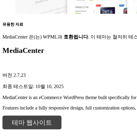
유용한 자료
MediaCenter 은(는) WPML과
호환됩니다
. 이 테마는 철저히 
MediaCenter
버전 2.7.23
최종 테스트일: 10월 10, 2025
MediaCenter is an eCommerce WordPress theme built specifically fo
Features include a fully responsive design, full customization option
테마 웹사이트