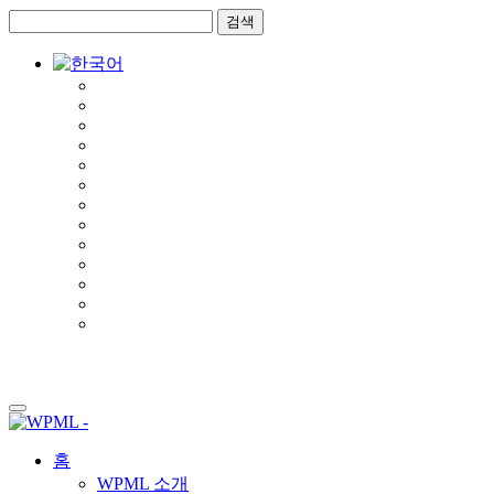
콘
사
텐
이
츠
드
로
바
건
로
너
건
뛰
너
기
뛰
기
홈
WPML 소개