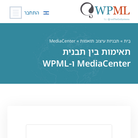
התחבר
לג
תוכן
בַּיִת
»
תבניות עיצוב תואמות
» MediaCenter
תאימות בין תבנית
MediaCenter ו-WPML