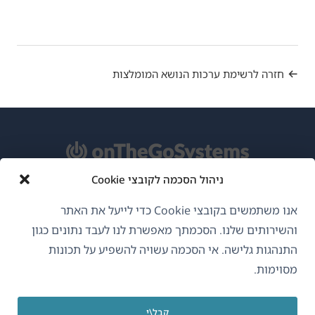
חזרה לרשימת ערכות הנושא המומלצות
ניהול הסכמה לקובצי Cookie
אודות WPML
אנו משתמשים בקובצי Cookie כדי לייעל את האתר
GDPR ומדיניות פרטיות
והשירותים שלנו. הסכמתך מאפשרת לנו לעבד נתונים כגון
התנהגות גלישה. אי הסכמה עשויה להשפיע על תכונות
(נפתח
הצטרף לצוות שלנו
מסוימות.
בחלון
(נפתח
(נפתח
(נפתח
חדש)
בחלון
בחלון
בחלון
קבל\י