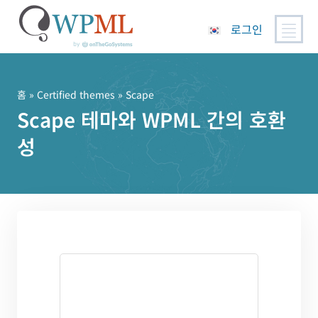
로그인
콘
텐
츠
홈
»
Certified themes
» Scape
로
Scape 테마와 WPML 간의 호환
건
성
너
뛰
기