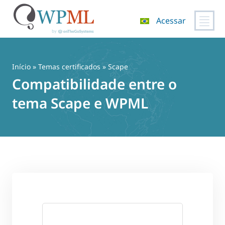
Acessar
Pular
para
o
Início
»
Temas certificados
» Scape
conteúdo
Compatibilidade entre o
tema Scape e WPML