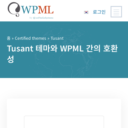
로그인
콘
텐
츠
홈
»
Certified themes
» Tusant
로
Tusant 테마와 WPML 간의 호환
건
성
너
뛰
기