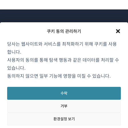
쿠키 동의 관리하기
당사는 웹사이트와 서비스를 최적화하기 위해 쿠키를 사용
WPML 소개
합니다.
GDPR 및 개인정보 처리방침
사용자의 동의를 통해 탐색 행동과 같은 데이터를 처리할 수
(새
있습니다.
팀에 합류하기
창
동의하지 않으면 일부 기능에 영향을 미칠 수 있습니다.
(새
(새
(새
에
창
창
창
서
에
에
에
수락
한국어
열
서
서
서
거부
림)
열
열
열
림)
림)
림)
(새
© 2026
OnTheGoSystems Limited
환경설정 보기
창