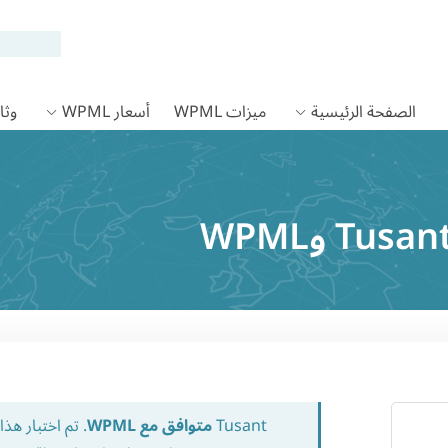
الصفحة الرئيسية
ميزات WPML
أسعار WPML
وثائق
Tusant
متوافق مع WPML
. تم اختبار ه