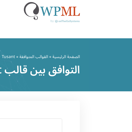
خطي
لى
الصفحة الرئيسية
»
القوالب المتوافقة
» Tusant
لمحتوى
التوافق بين قالب Tusant وWPML