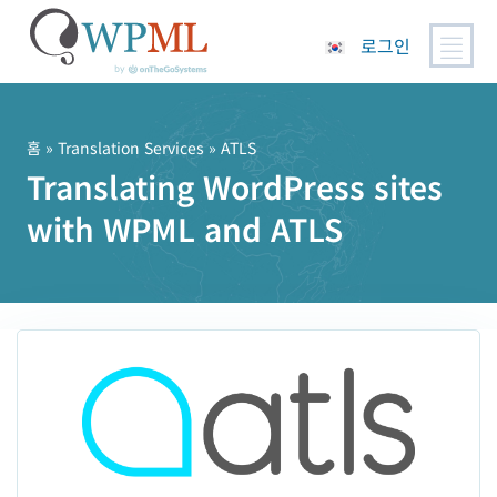
로그인
콘
텐
츠
홈
»
Translation Services
» ATLS
로
Translating WordPress sites
건
with WPML and ATLS
너
뛰
기