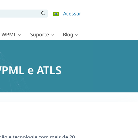
Acessar
o WPML
Suporte
Blog
WPML e ATLS
ção e tecnologia com mais de 20