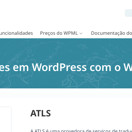
uncionalidades
Preços do WPML
Documentação d
tes em WordPress com o 
ATLS
A ATLS é uma provedora de serviços de tradu