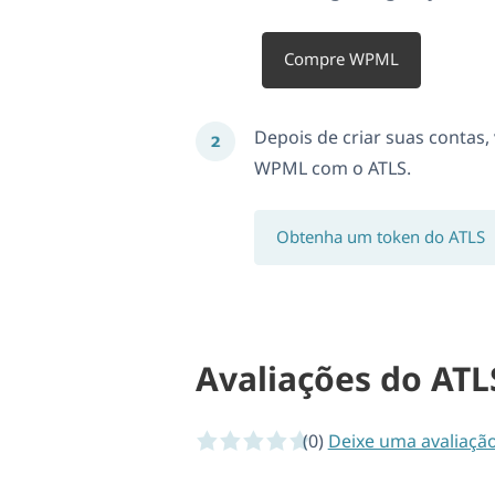
Compre WPML
Depois de criar suas contas,
WPML com o ATLS.
Obtenha um token do ATLS
Avaliações do ATL
(0)
0 of 5 stars
Deixe uma avaliaçã