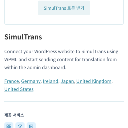
SimulTrans 토큰 받기
SimulTrans
Connect your WordPress website to SimulTrans using
WPML and start sending content for translation from
within the admin dashboard.
France
,
Germany
,
Ireland
,
Japan
,
United Kingdom
,
United States
제공 서비스