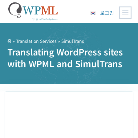
로그인
콘
텐
츠
홈
»
Translation Services
» SimulTrans
로
Translating WordPress sites
건
with WPML and SimulTrans
너
뛰
기