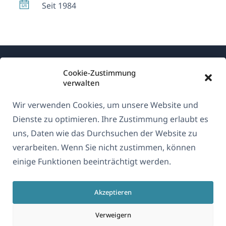
Seit 1984
Cookie-Zustimmung
verwalten
Wir verwenden Cookies, um unsere Website und
Über WPML
Dienste zu optimieren. Ihre Zustimmung erlaubt es
DSGVO & Datenschutzrichtlinie
uns, Daten wie das Durchsuchen der Website zu
verarbeiten. Wenn Sie nicht zustimmen, können
(öffnet
Unserem Team beitreten
einige Funktionen beeinträchtigt werden.
in
(öffnet
(öffnet
(öffnet
einem
in
in
in
neuen
Akzeptieren
einem
einem
einem
Deutsch
Fenster)
neuen
neuen
neuen
Verweigern
Fenster)
Fenster)
Fenster)