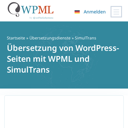
Anmelden
Zum
Inhalt
springen
Startseite
»
Übersetzungsdienste
» SimulTrans
Übersetzung von WordPress-
Seiten mit WPML und
SimulTrans