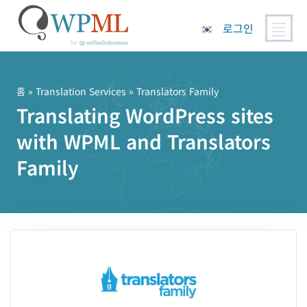
로그인
콘
텐
츠
홈
»
Translation Services
» Translators Family
로
Translating WordPress sites
건
with WPML and Translators
너
뛰
Family
기