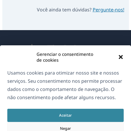
Você ainda tem dúvidas?
Pergunte-nos!
Gerenciar o consentimento
de cookies
Sobre o WPML
Usamos cookies para otimizar nosso site e nossos
GDPR & Política de Privacidade
serviços. Seu consentimento nos permite processar
dados como o comportamento de navegação. O
(abre
Junte-se à nossa equipe
não consentimento pode afetar alguns recursos.
em
(abre
(abre
(abre
uma
em
em
em
nova
Aceitar
uma
uma
uma
Português
janela)
nova
nova
nova
Negar
janela)
janela)
janela)