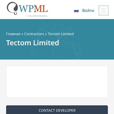
Войти
Перейти
к
содержимому
Главная
»
Contractors
» Tectom Limited
Tectom Limited
CONTACT DEVELOPER