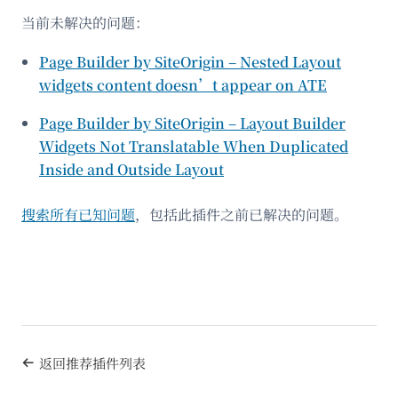
当前未解决的问题：
Page Builder by SiteOrigin – Nested Layout
widgets content doesn’t appear on ATE
Page Builder by SiteOrigin – Layout Builder
Widgets Not Translatable When Duplicated
Inside and Outside Layout
搜索所有已知问题
，包括此插件之前已解决的问题。
返回推荐插件列表