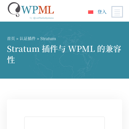
登入
跳
到
内
首页
»
认证插件
» Stratum
容
Stratum 插件与 WPML 的兼容
性