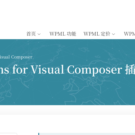
首页
WPML 功能
WPML 定价
WP
Visual Composer
ons for Visual Compose