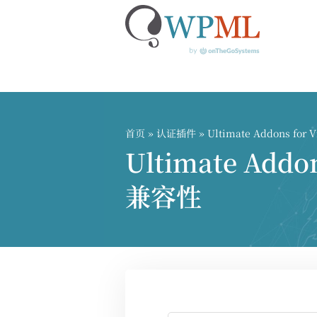
跳
到
内
首页
»
认证插件
» Ultimate Addons for 
容
Ultimate Add
兼容性