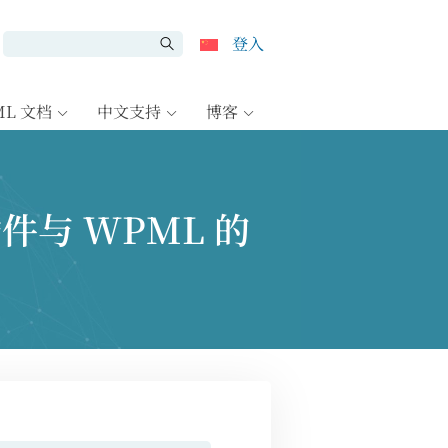
登入
ML 文档
中文支持
博客
r 插件与 WPML 的