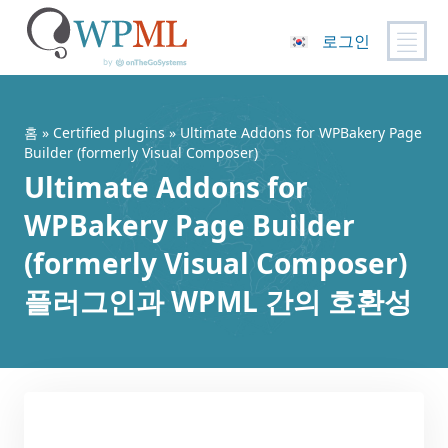
로그인
콘
텐
츠
홈
»
Certified plugins
» Ultimate Addons for WPBakery Page
로
Builder (formerly Visual Composer)
건
Ultimate Addons for
너
WPBakery Page Builder
뛰
기
(formerly Visual Composer)
플러그인과 WPML 간의 호환성