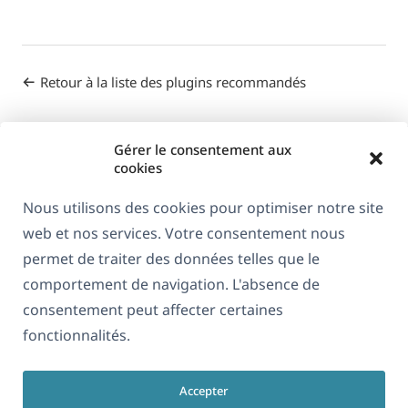
Retour à la liste des plugins recommandés
Gérer le consentement aux
cookies
Nous utilisons des cookies pour optimiser notre site
web et nos services. Votre consentement nous
À propos de WPML
permet de traiter des données telles que le
RGPD & Politique de confidentialité
comportement de navigation. L'absence de
consentement peut affecter certaines
(s'ouvre
Rejoignez notre équipe
fonctionnalités.
dans
(s'ouvre
(s'ouvre
(s'ouvre
une
dans
dans
dans
nouvelle
Accepter
une
une
une