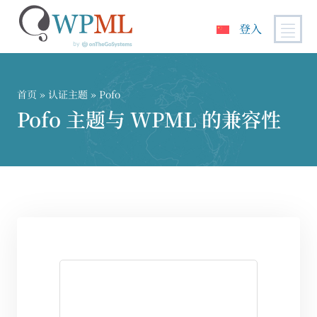
登入
跳
到
内
首页
»
认证主题
» Pofo
容
Pofo 主题与 WPML 的兼容性