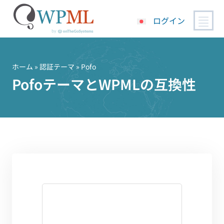
ログイン
コ
ン
テ
ホーム
»
認証テーマ
» Pofo
ン
PofoテーマとWPMLの互換性
ツ
へ
ス
キ
ッ
プ