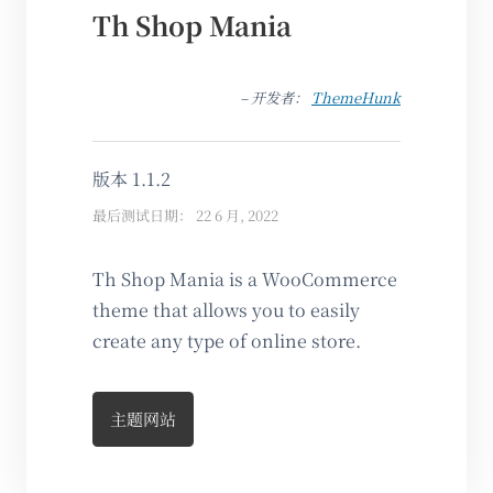
Th Shop Mania
– 开发者：
ThemeHunk
版本 1.1.2
最后测试日期： 22 6 月, 2022
Th Shop Mania is a WooCommerce
theme that allows you to easily
create any type of online store.
主题网站