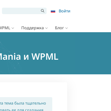
Войти
 WPML
Поддержка
Блог
Mania и WPML
Эта тема была тщательно
овать ее для создания