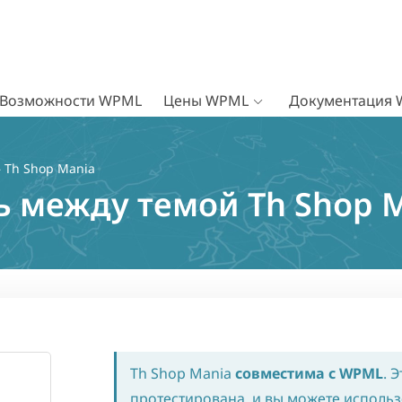
Возможности WPML
Цены WPML
Документация
 Th Shop Mania
 между темой Th Shop 
Th Shop Mania
совместима с WPML
. 
протестирована, и вы можете использ