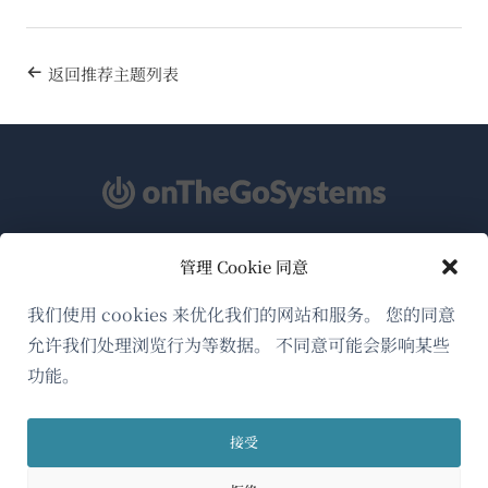
返回推荐主题列表
管理 Cookie 同意
关于WPML
GDPR与隐私政策
我们使用 cookies 来优化我们的网站和服务。 您的同意
允许我们处理浏览行为等数据。 不同意可能会影响某些
（在
加入我们的团队
功能。
新
（在
（在
（在
窗
新
新
新
口
接受
窗
窗
窗
简体中文
中
口
口
口