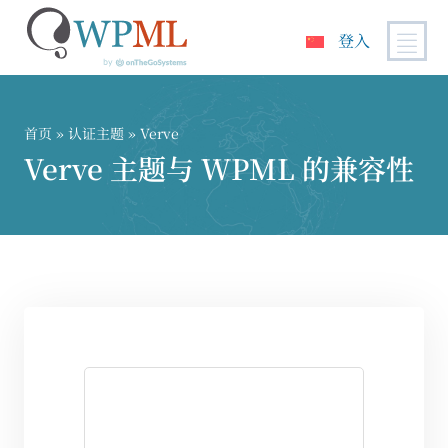
登入
跳
到
内
首页
»
认证主题
» Verve
容
Verve 主题与 WPML 的兼容性