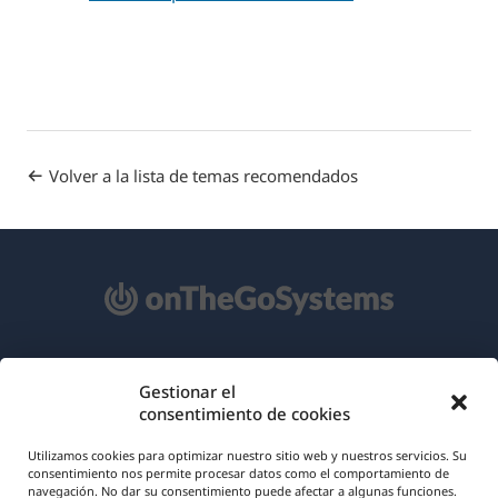
Volver a la lista de temas recomendados
Acerca de WPML
Gestionar el
consentimiento de cookies
RGPD y Política de Privacidad
(se
Únete a nuestro equipo
Utilizamos cookies para optimizar nuestro sitio web y nuestros servicios. Su
consentimiento nos permite procesar datos como el comportamiento de
abre
navegación. No dar su consentimiento puede afectar a algunas funciones.