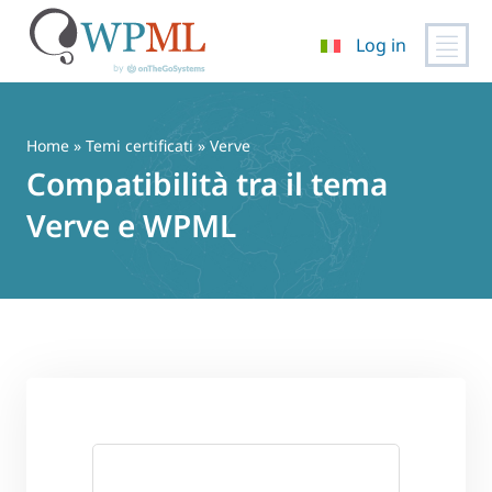
Log in
Vai
al
contenuto
Home
»
Temi certificati
» Verve
Compatibilità tra il tema
Verve e WPML