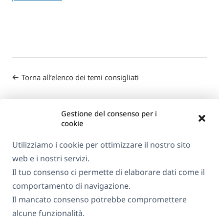
Torna all’elenco dei temi consigliati
Gestione del consenso per i
cookie
Utilizziamo i cookie per ottimizzare il nostro sito
web e i nostri servizi.
Informazioni su WPML
Il tuo consenso ci permette di elaborare dati come il
GDPR e Informativa sulla Privacy
comportamento di navigazione.
Il mancato consenso potrebbe compromettere
(si
Unisciti al nostro team
alcune funzionalità.
apre