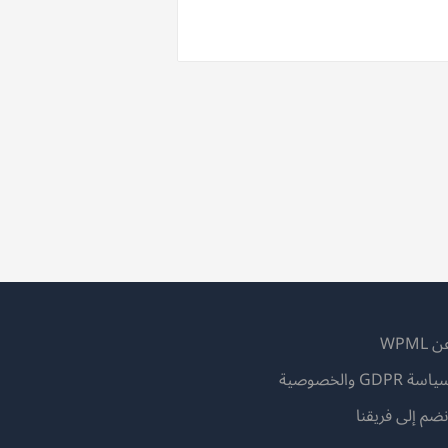
 WPML
اسة GDPR والخصوصية
(يفتح
نضم إلى فريقنا
في