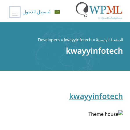
تسجيل الدخول
خطي
لى
الصفحة الرئيسية
» Developers » kwayyinfotech
لمحتوى
kwayyinfotech
kwayyinfotech