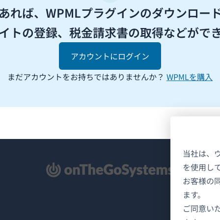
があれば、WPMLプラグインのダウンロー
イトの登録、税金請求書の取得などがで
アカウントにログイン
まだアカウントをお持ちではありませんか？
WPMLを購入
当社は、
を使用し
新
お客様の
ます。
ご同意い