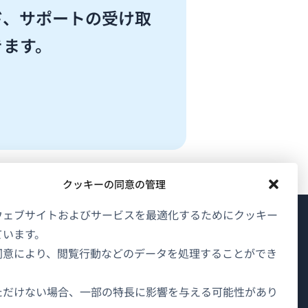
ド、サポートの受け取
きます。
クッキーの同意の管理
ウェブサイトおよびサービスを最適化するためにクッキー
ています。
WPMLについて
同意により、閲覧行動などのデータを処理することができ
GDPRおよびプライバシーポリシー
（新
チームに参加
ただけない場合、一部の特長に影響を与える可能性があり
し