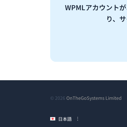
WPMLアカウント
り、サ
（
© 2026
OnTheGoSystems Limited
し
い
日本語
ウ